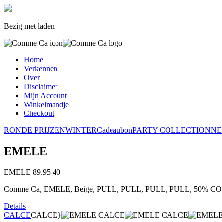
Bezig met laden
Home
Verkennen
Over
Disclaimer
Mijn Account
Winkelmandje
Checkout
RONDE PRIJZEN
WINTER
Cadeaubon
PARTY COLLECTION
NE
EMELE
EMELE
89.95
40
Comme Ca, EMELE, Beige, PULL, PULL, PULL, PULL, 50% CO 
Details
CALCE
CALCE}