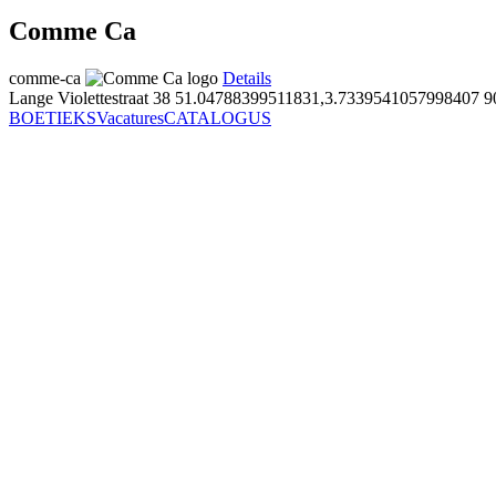
Comme Ca
comme-ca
Details
Lange Violettestraat 38
51.04788399511831,3.7339541057998407
9
BOETIEKS
Vacatures
CATALOGUS