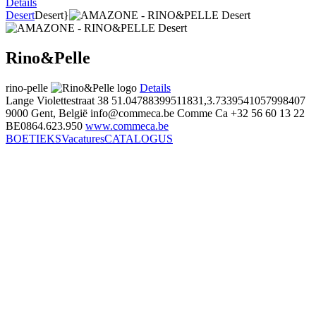
Details
Desert
Desert}
Rino&Pelle
rino-pelle
Details
Lange Violettestraat 38
51.04788399511831,3.7339541057998407
9000 Gent, België
info@commeca.be
Comme Ca
+32 56 60 13 22
BE0864.623.950
www.commeca.be
BOETIEKS
Vacatures
CATALOGUS